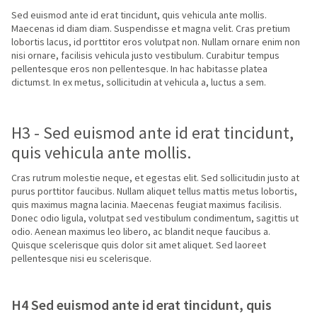
Sed euismod ante id erat tincidunt, quis vehicula ante mollis.
Maecenas id diam diam. Suspendisse et magna velit. Cras pretium
lobortis lacus, id porttitor eros volutpat non. Nullam ornare enim non
nisi ornare, facilisis vehicula justo vestibulum. Curabitur tempus
pellentesque eros non pellentesque. In hac habitasse platea
dictumst. In ex metus, sollicitudin at vehicula a, luctus a sem.
H3 - Sed euismod ante id erat tincidunt,
quis vehicula ante mollis.
Cras rutrum molestie neque, et egestas elit. Sed sollicitudin justo at
purus porttitor faucibus. Nullam aliquet tellus mattis metus lobortis,
quis maximus magna lacinia. Maecenas feugiat maximus facilisis.
Donec odio ligula, volutpat sed vestibulum condimentum, sagittis ut
odio. Aenean maximus leo libero, ac blandit neque faucibus a.
Quisque scelerisque quis dolor sit amet aliquet. Sed laoreet
pellentesque nisi eu scelerisque.
H4 Sed euismod ante id erat tincidunt, quis