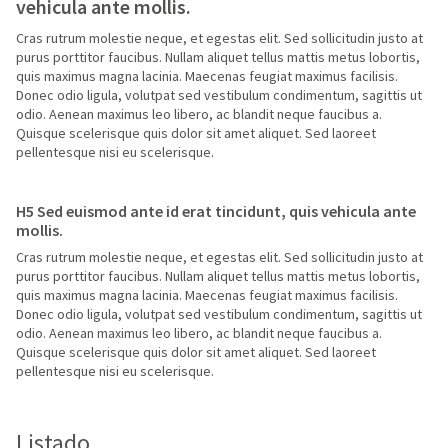
vehicula ante mollis.
Cras rutrum molestie neque, et egestas elit. Sed sollicitudin justo at
purus porttitor faucibus. Nullam aliquet tellus mattis metus lobortis,
quis maximus magna lacinia. Maecenas feugiat maximus facilisis.
Donec odio ligula, volutpat sed vestibulum condimentum, sagittis ut
odio. Aenean maximus leo libero, ac blandit neque faucibus a.
Quisque scelerisque quis dolor sit amet aliquet. Sed laoreet
pellentesque nisi eu scelerisque.
H5 Sed euismod ante id erat tincidunt, quis vehicula ante
mollis.
Cras rutrum molestie neque, et egestas elit. Sed sollicitudin justo at
purus porttitor faucibus. Nullam aliquet tellus mattis metus lobortis,
quis maximus magna lacinia. Maecenas feugiat maximus facilisis.
Donec odio ligula, volutpat sed vestibulum condimentum, sagittis ut
odio. Aenean maximus leo libero, ac blandit neque faucibus a.
Quisque scelerisque quis dolor sit amet aliquet. Sed laoreet
pellentesque nisi eu scelerisque.
Listado