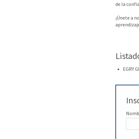
de la conf
¡Únete a no
aprendizaje
Listad
EGRY G
Ins
Nomb