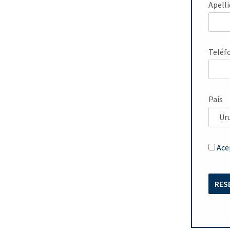
Apell
Teléf
País
Ace