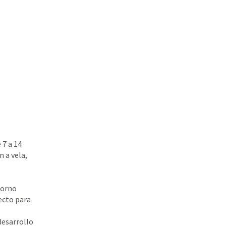
 7 a 14
 a vela,
torno
fecto para
desarrollo