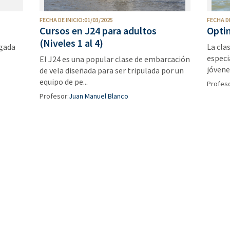
FECHA DE INICIO:01/03/2025
FECHA DE
Cursos en J24 para adultos
Optim
(Niveles 1 al 4)
rgada
La cla
especi
El J24 es una popular clase de embarcación
jóvene
de vela diseñada para ser tripulada por un
equipo de pe...
Profeso
Profesor:
Juan Manuel Blanco