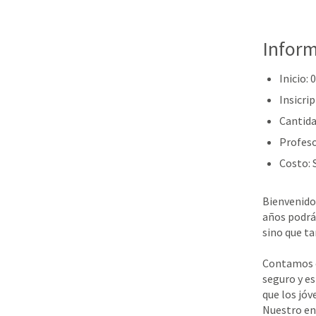
Inform
Inicio:
Insicrip
Cantida
Profes
Costo: 
Bienvenidos
años podrá
sino que ta
Contamos c
seguro y es
que los jóv
Nuestro en