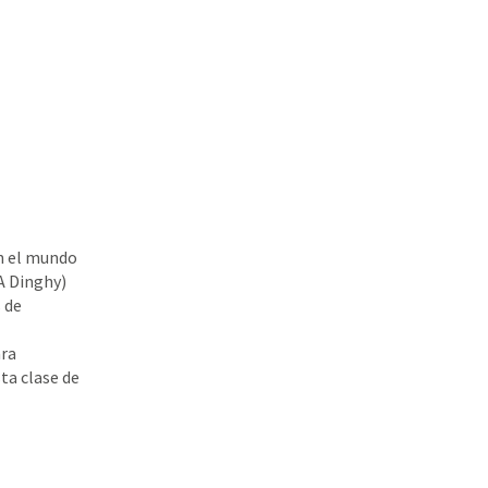
en el mundo
CA Dinghy)
 de
ara
sta clase de