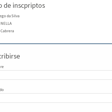
o de inscpriptos
ego da Silva
INELLA
 Cabrera
cribirse
re
ido