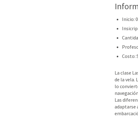
Inform
Inicio:
Insicrip
Cantida
Profes
Costo: 
La clase L
de la vela.
lo conviert
navegación
Las diferen
adaptarse a
embarcació