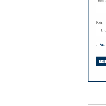
Teléf
País
Ace