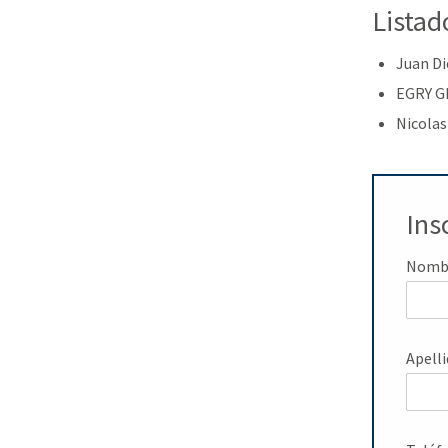
Listad
Juan Di
EGRY G
Nicolas
Ins
Nomb
Apell