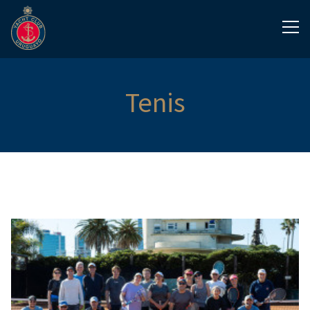
Tenis