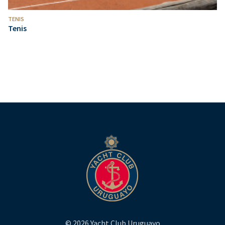
TENIS
Tenis
© 2026 Yacht Club Uruguayo