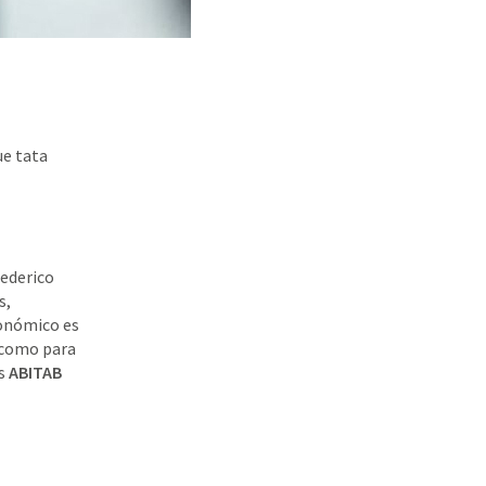
ue tata
Federico
s,
conómico es
í como para
s
ABITAB