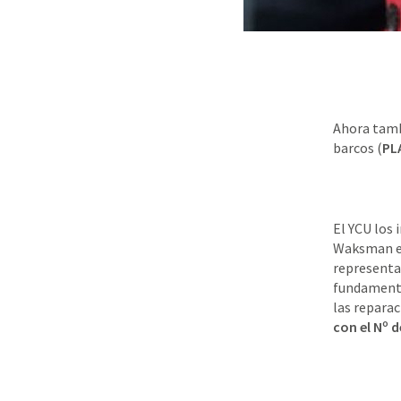
Ahora tamb
barcos (
PL
El YCU los 
Waksman es
representa
fundamental
las reparac
con el Nº 