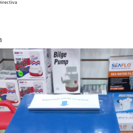
irectiva
a