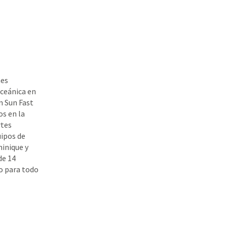
nes
ceánica en
n Sun Fast
os en la
rtes
uipos de
minique y
de 14
so para todo