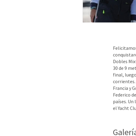
Felicitamo
conquistar
Dobles Mixt
30 de 9 met
final, lueg
corrientes.
Francia y G
Federico d
países. Un 
el Yacht Cl
Galerí