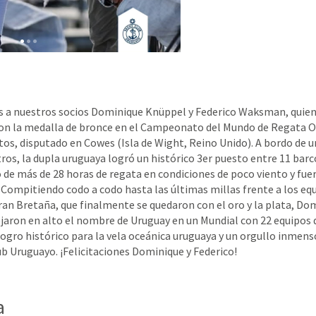
s a nuestros socios Dominique Knüppel y Federico Waksman, quie
on la medalla de bronce en el Campeonato del Mundo de Regata O
os, disputado en Cowes (Isla de Wight, Reino Unido). A bordo de u
ros, la dupla uruguaya logró un histórico 3er puesto entre 11 barc
o de más de 28 horas de regata en condiciones de poco viento y fue
 Compitiendo codo a codo hasta las últimas millas frente a los eq
ran Bretaña, que finalmente se quedaron con el oro y la plata, Do
ejaron en alto el nombre de Uruguay en un Mundial con 22 equipos 
logro histórico para la vela oceánica uruguaya y un orgullo inmen
ub Uruguayo. ¡Felicitaciones Dominique y Federico!
a