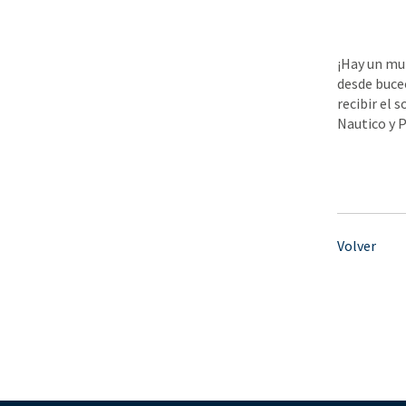
¡Hay un mun
desde buce
recibir el 
Nautico y P
Volver