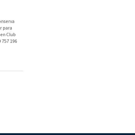
onserva
r para
 en Club
9 757 196