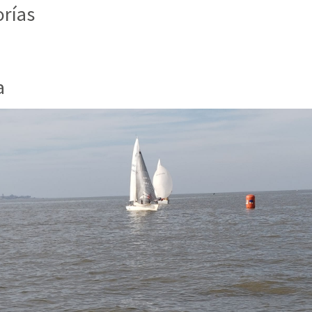
rías
a