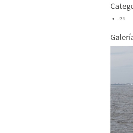
Catego
J24
Galerí